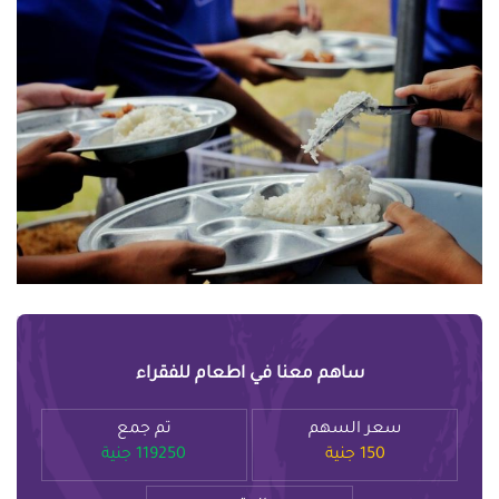
ساهم معنا في اطعام للفقراء
سعر السهم
تم جمع
150 جنية
119250 جنية