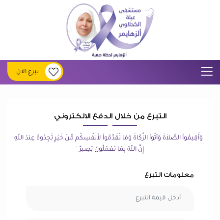
تبرع الان
التبرع من خلال الدفع الالكتروني
' وَأَقِيمُواْ الصَّلاَةَ وَآتُواْ الزَّكَاةَ وَمَا تُقَدِّمُواْ لأَنفُسِكُم مِّنْ خَيْرٍ تَجِدُوهُ عِندَ اللّهِ
إِنَّ اللّهَ بِمَا تَعْمَلُونَ بَصِيرٌ '
معلومات التبرع