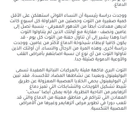
الدماغ.
ووجدت دراسة رئيسية أن النساء اللواتي استهلكن على الأقل
كمية صغيرة من التوت وحصتين من الفراولة كل أسبوع كانت
لديهن معدلات أبطأ من التدهور المعرفي - بنسبة تصل إلى
عامين ونصف - مقارنة مع أولئك الذين لم يتناولوا التوت
ابدا.وهذا يشير إلى أن تناول حفنة من التوت كل يوم - قد
يكون كافيا لإبطاء شيخوخة الدماغ لأكثر من عامين، ووجدت
دراسة أخرى، وهذه المرة من الرجال والنساء، أن أولئك الذين
تناولوا التوت من أي نوع ان نسبة اصابتهم بأمراض القلب
والأوعية الدموية ضئيلة جدا.
التوت البري فاكهة مليئة بالمركبات النباتية المفيدة تسمى
البوليفينول.وبعيدا عن نشاطها المضاد للأكسدة، فقد تبين
أن البوليفينول يحمي الخلايا العصبية المعزولة عن طريق
تثبيط تشكيل اللويحات والتشابكات التي تميز دماغ
ألزهايمر.من الناحية النظرية، فإنه يمكن أيضا "سحب"
المعادن التي تتراكم في مناطق معينة من الدماغ والتي قد
تلعب دورا في تطوير مرض ألزهايمر وغيرها من الأمراض
العصبية التنكسية.