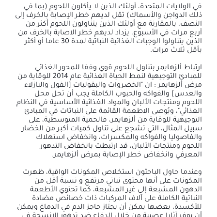
في الولايات المتحدة، أولئك الذين لا يأكلون اللحوم (بما في
ذلك الدواجن والأسماك) تقل لديهم خطر الإصابة بالخرف إلى
النصف، بالمقارنة مع أولئك الذين يتناولون اللحوم أكثر من
أربع مرات في الأسبوع، يزداد لديهم خطر الاصابة بالخرف من
الذين يتناولوا الوجبات الغذائية النباتية لمدة 30 عاما أو أكثر
بأقل ثلاث مرات.
ارتباط ألزهايمر بتناول اللحوم قوي وفقا للمحور الغذائي
للمبادئ التوجيهية لنمط الحياة الغذائية عام 2014 للوقاية من
مرض ألزهايمر : ان "الخضروات والبقوليات [الفول والبازلاء
والعدس] والفواكه والحبوب الكاملة يجب أن تحل محل
اللحوم ومنتجات الألبان والمواد الغذائية الأساسية في النظام
الغذائي"، ويُوصى الاطعمة القائمة على النباتات في المبادئ
التوجيهية للوقاية من ألزهايمر، فالحمية المتوسطية، على
سبيل المثال، التي تشجع على تناول كميات أكبر من الخضار
والفاصوليا والفواكه والمكسرات، وانخفاض استهلاك
اللحوم ومنتجات الألبان، قد ارتبطت بانخفاض التدهور
المعرفي وانخفاض خطر الإصابة بمرض ألزهايمر.
وعندما حاول الباحثون استخلاص المكونات الواقية، ظهرت
المكونات على أنها محتوى نباتي مرتفع و نسبة أقل من
الدهون المشبعة إلى غير المشبعة، كما تحتوي الأطعمة
النباتية الكاملة على آلاف المركبات ذات خصائص مضادة
للأكسدة، بعضها يمكن أن يجتاز حاجز الدم في الدماغ ويمكن
أن يوفر آثارا عصبية من خلال الدفاع ضد تدهور الانسجة في