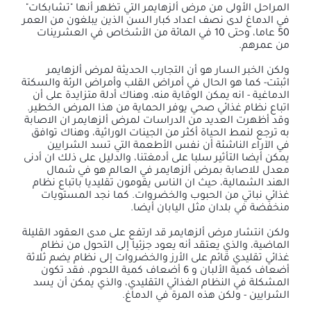
المراحل الأولى من مرض ألزهايمر التي تظهر أنها "تشابكات"
في الدماغ لدى نصف اعداد كبار السن الذين يبلغون من العمر
50 عاما، وحتى 10 في المائة من الأشخاص في العشرينات
من عمرهم.
ولكن الخبر السار هو أن التجارب الحديثة لمرض ألزهايمر
اثبتت- كما هو الحال في أمراض القلب وأمراض الرئة والسكتة
الدماغية - انه يمكن الوقاية منه، وهناك أدلة متزايدة على أن
اتباع نظام غذائي صحي يوفر الحماية من هذا المرض الخطير.
وقد أظهرت العديد من الدراسات لمرض ألزهايمر ان الاصابة
به ترجع لنمط الحياة أكثر من الجينات الوراثية، وهناك توافق
في الآراء الناشئة أن نفس الأطعمة التي تسد الشرايين
يمكن أيضا التأثير سلبا على أدمغتنا، والدليل على ذلك ان أدنى
معدل للاصابة بمرض ألزهايمر في العالم هو في شمال
الهند الشمالية، حيث ان الناس يقومون تقليديا باتباع نظام
غذائي نباتي من الحبوب والخضروات. كما نجد المستويات
منخفضة في بلدان مثل اليابان أيضا.
ولكن انتشار مرض ألزهايمر قد ارتفع على مدى العقود القليلة
الماضية، والذي يعتقد أنه يعود جزئيا إلى التحول من نظام
غذائي تقليدي قائم على الأرز والخضروات إلى نظام يضم ثلاثة
أضعاف كمية الألبان و 6 أضعاف كمية اللحوم، فقد تكون
المشكلة في النظام الغذائي التقليدي، والذي يمكن أن يسد
الشرايين - ولكن هذه المرة في الدماغ.