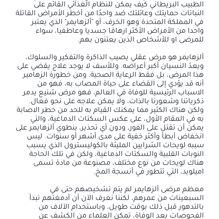
الطبيب البريطاني كيف يمكن للنظام الغذائي القائم على
النباتات حمايتك
وعائلتك ضد واحدًا من أخطر الأمراض القاتلة
في المملكة المتحدة وهو الخرف، أو "ألزهايمر" الذي يعتبر
واحدا من الأمراض الأكثر ارهاقا جسديا وعاطفيا، سواء
للمرضى او للأشخاص الذين يعتنون بهم.
ألزهايمر هو مرض عقلي يصيب الذاكرة والتفكير والسلوك،
ويعدّ النسيان أكبر أعراضه. وللأسف لا يوجد علاج يقضي على
هذا المرض، بل فقط الرعاية الصحية. ومن خطورة الزهامير
أنه قد يؤدي إلى القضاء على حياة المصاب به، فهو من
الاسباب الرئيسية للوفاة في العالم، فهو مرض شنيع يدمر
ذكرياتنا وشعورنا بالذات، ولا يمكن علاجه على نحو فعال.
ولكن هناك الكثير مما يمكنك القيام به للحد من خطر الاصابة
به في المقام الأول، على عكس السكتات الدماغية، والتي
يمكن أن تقتل على الفور، ودون أي تحذير، ينطوي ألزهايمر على
انخفاض أبطأ وأكثر خفية على مدى أشهر أو سنوات. ليس
سببه لويحات الشرايين المليئة بالكوليسترول الذي يسبب
النوبات القلبية والسكتات الدماغية، ولكن في تلك الحاجة
هناك لويحات من نوع مختلف، مصنوعة من مادة تسمى
اميلويد، التي تتطور في أنسجة المخ.
معظم مرضى ألزهايمر لم يتم تشخيصهم حتى في
السبعينات من عمرهم، لكننا نعرف الآن أن أدمغتهم تبدأ
بالتدهور قبل ذلك بوقت طويل، وباستخدام الآلاف من
الفحوصات بعد الوفاة، تمكن العلماء من الكشف عن